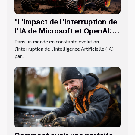
'L'impact de l'interruption de
l'IA de Microsoft et OpenAI:
Une perspective d'Elon Musk'
Dans un monde en constante évolution,
l'interruption de l'Intelligence Artificielle (IA)
par...