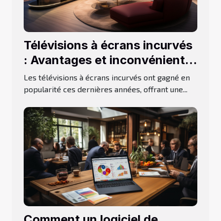
Télévisions à écrans incurvés
: Avantages et inconvénients
de ce type d’écran
Les télévisions à écrans incurvés ont gagné en
popularité ces dernières années, offrant une...
Comment un logiciel de