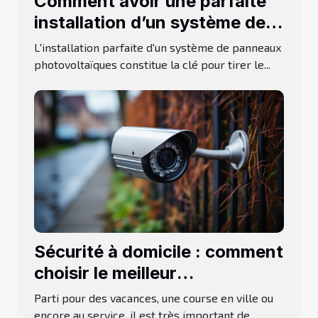
Comment avoir une parfaite
installation d’un système de
panneaux solaires ?
L'installation parfaite d'un système de panneaux
photovoltaïques constitue la clé pour tirer le...
Sécurité à domicile : comment
choisir le meilleur
prestataire ?
Parti pour des vacances, une course en ville ou
encore au service, il est très important de