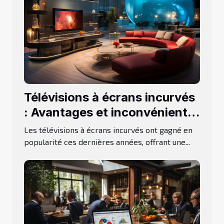
Télévisions à écrans incurvés
: Avantages et inconvénients
de ce type d’écran
Les télévisions à écrans incurvés ont gagné en
popularité ces dernières années, offrant une...