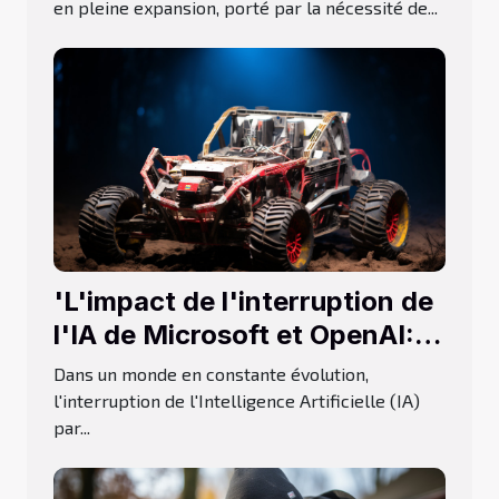
en pleine expansion, porté par la nécessité de...
'L'impact de l'interruption de
l'IA de Microsoft et OpenAI:
Une perspective d'Elon Musk'
Dans un monde en constante évolution,
l'interruption de l'Intelligence Artificielle (IA)
par...