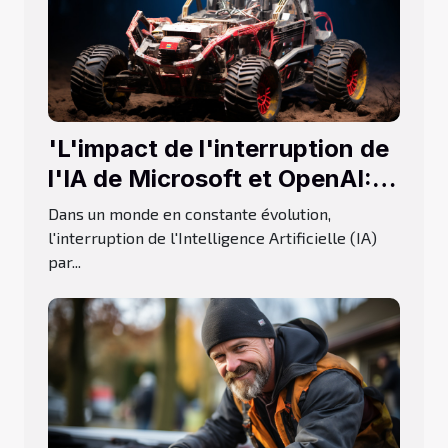
'L'impact de l'interruption de
l'IA de Microsoft et OpenAI:
Une perspective d'Elon Musk'
Dans un monde en constante évolution,
l'interruption de l'Intelligence Artificielle (IA)
par...