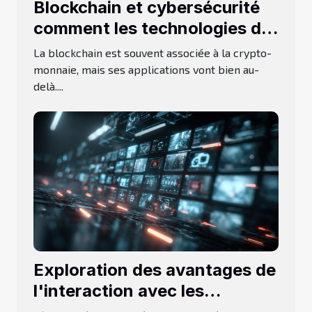
Blockchain et cybersécurité
comment les technologies de
registres distribués
La blockchain est souvent associée à la crypto-
renforcent-elles la protection
monnaie, mais ses applications vont bien au-
delà....
des données
Exploration des avantages de
l'interaction avec les
intelligences artificielles en