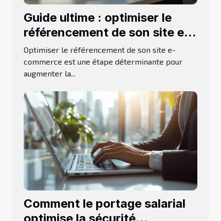
Guide ultime : optimiser le
référencement de son site e-
commerce
Optimiser le référencement de son site e-
commerce est une étape déterminante pour
augmenter la...
Comment le portage salarial
optimise la sécurité