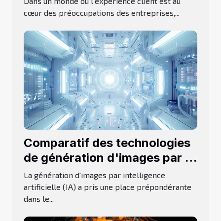
Dans un monde où l'expérience client est au
cœur des préoccupations des entreprises,...
Comparatif des technologies
de génération d'images par IA
en 2024
La génération d'images par intelligence
artificielle (IA) a pris une place prépondérante
dans le...