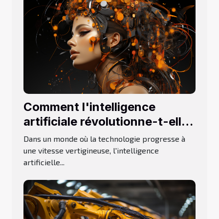
Comment l'intelligence
artificiale révolutionne-t-elle
la création de visuels à partir
Dans un monde où la technologie progresse à
de descriptions textuelles ?
une vitesse vertigineuse, l'intelligence
artificielle...