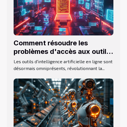
Comment résoudre les
problèmes d'accès aux outils
d'IA en ligne
Les outils d'intelligence artificielle en ligne sont
désormais omniprésents, révolutionnant la...