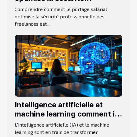
professionnelle des
Comprendre comment le portage salarial
freelances ?
optimise la sécurité professionnelle des
freelances est...
Intelligence artificielle et
machine learning comment ils
révolutionnent le secteur IT
L'intelligence artificielle (IA) et le machine
learning sont en train de transformer