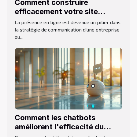
Comment construire
efficacement votre site
vitrine en utilisant un CMS
La présence en ligne est devenue un pilier dans
populaire
la stratégie de communication d'une entreprise
ou...
Comment les chatbots
améliorent l'efficacité du
service client