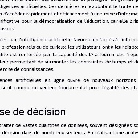
igences artificielles. Ces dernières, en exploitant le traitem
n d'accéder rapidement et efficacement à une mine d'informat
ficative pour la démocratisation de l'éducation, car elle bri
savoirs.
 par l'intelligence artificielle favorise un "accès à l'inform
e professionnels ou de curieux, les utilisateurs ont à leur dispo
bilité est renforcée par la capacité des IA à fournir des "ré
, leur permettant de surmonter les contraintes de temps et de
herche de connaissances.
gences artificielles en ligne ouvre de nouveaux horizons
'inscrit comme un vecteur fondamental pour l'égalité des ch
ise de décision
à traiter de vastes quantités de données, souvent désignées s
de décision dans de nombreux secteurs. En réalisant une analy