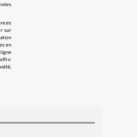
intes
ences
er sur
ation
tes en
ligne
ffrir
iété,