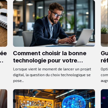
rée
Comment choisir la bonne
Gu
technologie pour votre
ré
projet digital ?
c
Lorsque vient le moment de lancer un projet
Opt
digital, la question du choix technologique se
com
pose...
augm