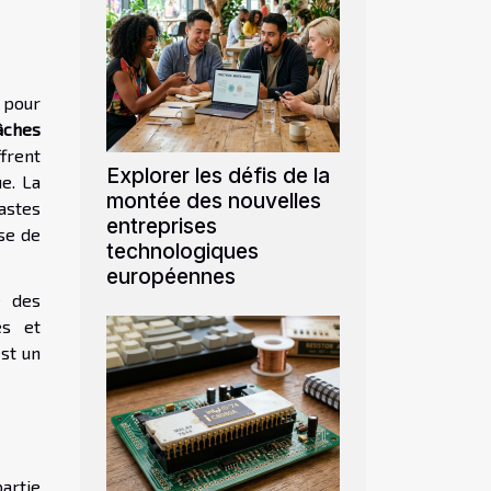
 pour
âches
ffrent
Explorer les défis de la
ue. La
montée des nouvelles
astes
entreprises
se de
technologiques
européennes
e des
és et
est un
artie