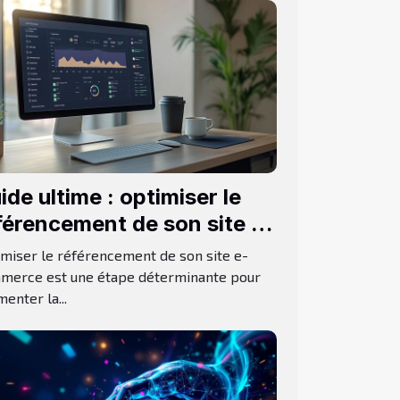
ide ultime : optimiser le
férencement de son site e-
ommerce
imiser le référencement de son site e-
merce est une étape déterminante pour
enter la...