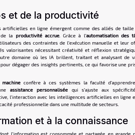
 et de la productivité
s artificielles en ligne émergent comme des alliés de taille
n de la
productivité accrue
. Grâce à l'
automatisation des t
tilisateurs des contraintes de l'exécution manuelle et leur o
és valorisantes nécessitant créativité et réflexion stratégiq
tre domaine où les IA brillent, traitant et analysant de v
our dégager des insights pertinents, ce qui favorise une pri
e machine
confère à ces systèmes la faculté d'apprendr
 une
assistance personnalisée
qui s'ajuste aux spécificit
ve, l'interaction avec les intelligences artificielles en ligne 
cacité professionnelle dans une multitude de secteurs.
formation et à la connaissance
dont l'information est consommée et partagée, en grande p