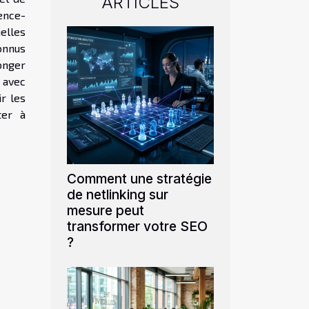
ARTICLES
ence-
elles
onnus
onger
e avec
r les
ter à
Comment une stratégie
de netlinking sur
mesure peut
transformer votre SEO
?