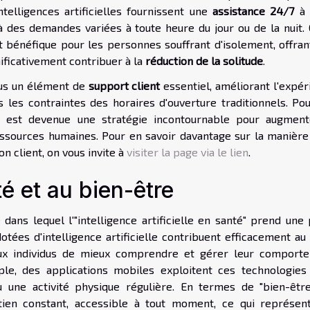
telligences artificielles fournissent une
assistance 24/7
à 
à des demandes variées à toute heure du jour ou de la nuit. 
 bénéfique pour les personnes souffrant d'isolement, offran
ificativement contribuer à la
réduction de la solitude
.
enus un élément de
support client
essentiel, améliorant l'expér
 les contraintes des horaires d'ouverture traditionnels. Pou
ts est devenue une stratégie incontournable pour augment
ressources humaines. Pour en savoir davantage sur la manière
n client, on vous invite à
visiter la page via le lien
.
té et au bien-être
ans lequel l'"intelligence artificielle en santé" prend une 
ées d'intelligence artificielle contribuent efficacement au "
 aux individus de mieux comprendre et gérer leur comport
le, des applications mobiles exploitent ces technologies
u une activité physique régulière. En termes de "bien-êtr
utien constant, accessible à tout moment, ce qui représen