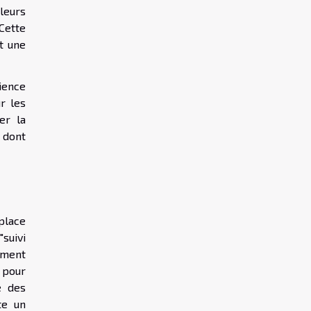
leurs
Cette
t une
ience
r les
er la
 dont
place
suivi
ement
 pour
e des
te un