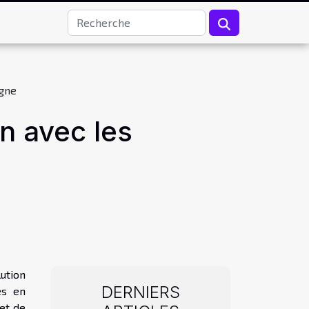
igne
on avec les
ution
DERNIERS
les en
et de