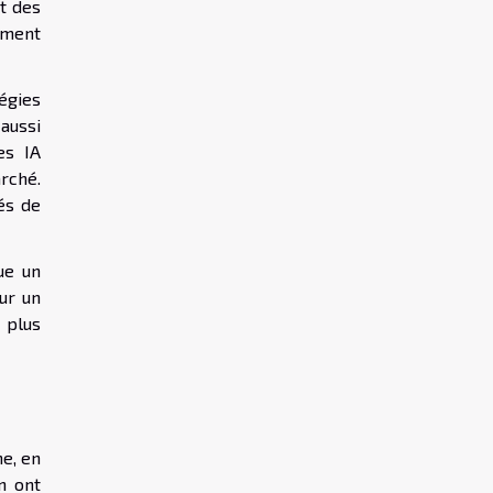
t des
ement
égies
aussi
es IA
rché.
tés de
ue un
ur un
 plus
ne, en
n ont