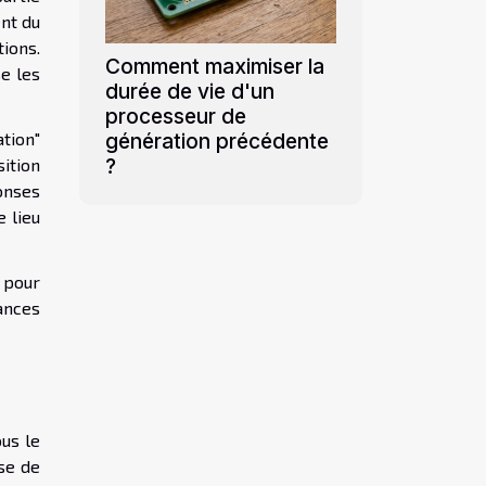
ent du
ions.
Comment maximiser la
se les
durée de vie d'un
processeur de
ation"
génération précédente
?
sition
ponses
 lieu
 pour
ances
ous le
se de