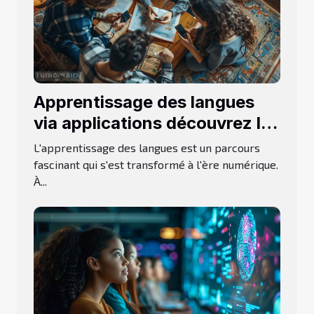
Apprentissage des langues
via applications découvrez les
méthodes alternatives aux
L'apprentissage des langues est un parcours
géants du marché pour
fascinant qui s'est transformé à l'ère numérique.
À...
maîtriser une nouvelle langue