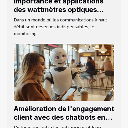
Importance et applications
des wattmètres optiques
dans les réseaux de fibres
Dans un monde où les communications à haut
optiques
débit sont devenues indispensables, le
monitoring...
Amélioration de l'engagement
client avec des chatbots en
2024
L'interaction entre les entreprises et leurs