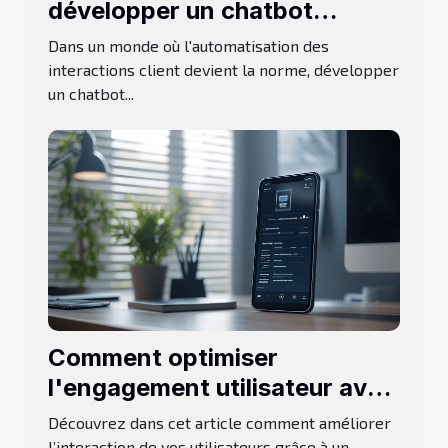
développer un chatbot
efficace
Dans un monde où l'automatisation des
interactions client devient la norme, développer
un chatbot...
Comment optimiser
l'engagement utilisateur avec
un chatbot DIY
Découvrez dans cet article comment améliorer
l’interaction de vos utilisateurs grâce à un